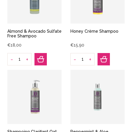
Almond & Avocado Sulfate
Honey Crème Shampoo
Free Shampoo
€
18
,
00
€
15
,
90
-
-
+
+
Shampoing Clarifiant Oat
Peppermint & Aloe