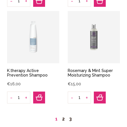
-
-
+
+
K.therapy Active
Rosemary & Mint Super
Prevention Shampoo
Moisturizing Shampoo
€
16
,
00
€
15
,
00
-
-
+
+
1
2
3