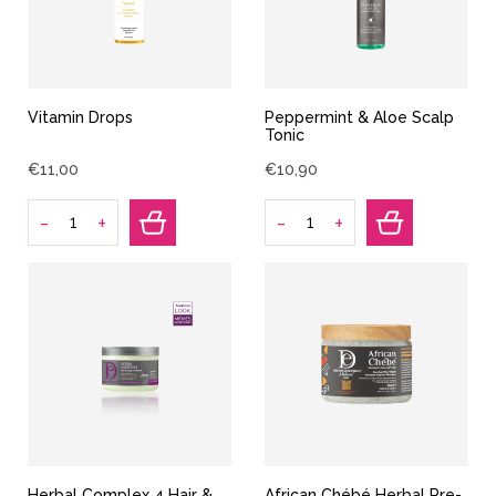
Vitamin Drops
Peppermint & Aloe Scalp
Tonic
€
11
,
00
€
10
,
90
-
-
+
+
Herbal Complex 4 Hair &
African Chébé Herbal Pre-