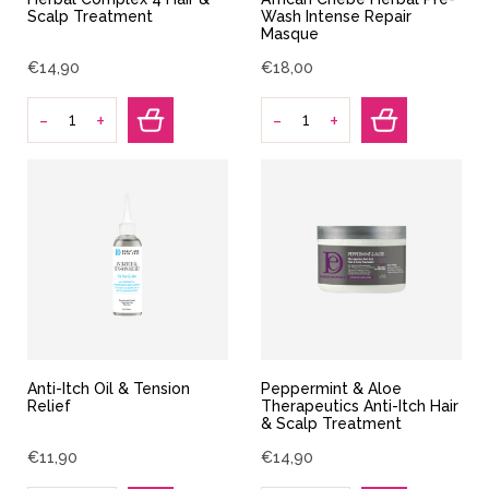
Scalp Treatment
Wash Intense Repair
Masque
€
14
,
90
€
18
,
00
-
-
+
+
Anti-Itch Oil & Tension
Peppermint & Aloe
Relief
Therapeutics Anti-Itch Hair
& Scalp Treatment
€
11
,
90
€
14
,
90