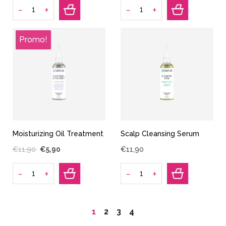
-
-
+
+
Moisturizing Oil Treatment
Scalp Cleansing Serum
€
11
,
90
€
5
,
90
€
11
,
90
-
-
+
+
1
2
3
4