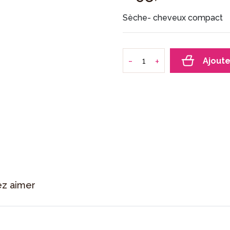
Sèche- cheveux compact
-
+
Ajoute
ez aimer