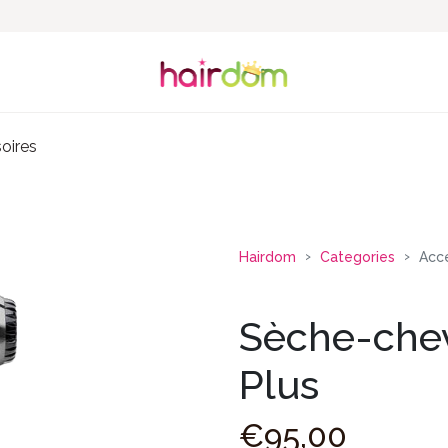
oires
Hairdom
Categories
Acc
Sèche-chev
Plus
€
95
,
00