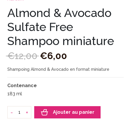
Almond & Avocado
Sulfate Free
Shampoo miniature
€
12
,
00
€
6
,
00
Shampoing Almond & Avocado en format miniature
Contenance
183 ml
-
+
Ajouter au panier